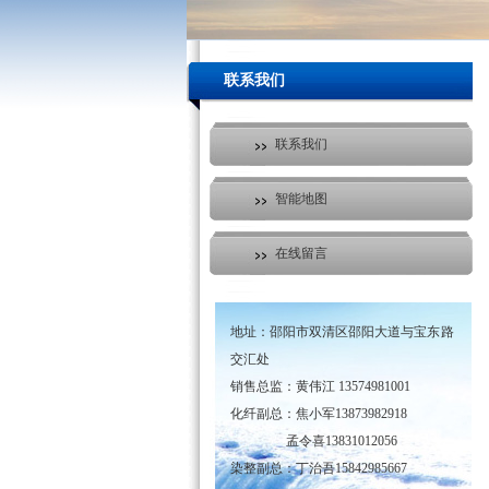
联系我们
联系我们
智能地图
在线留言
地址：邵阳市双清区邵阳大道与宝东路
交汇处
销售总监：黄伟江 13574981001
化纤副总：焦小军13873982918
孟令喜13831012056
染整副总：丁治吾15842985667